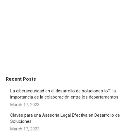
category_typography=”null”
reading_time_typography=”null” author_typography=”null”
read_more_typography=”null” date_typography=”null”
pagination_typography=”null”
pagination_active_typography=”null” heading_typo=”null”
excerpt_typo=”null” category_typo=”null” date_typo=”null”
reading_time_typo=”null” author_typo=”null”
read_more_typo=”null”]
Recent Posts
La ciberseguridad en el desarrollo de soluciones IoT: la
importancia de la colaboración entre los departamentos
March 17, 2023
Claves para una Asesoría Legal Efectiva en Desarrollo de
Soluciones
March 17, 2023