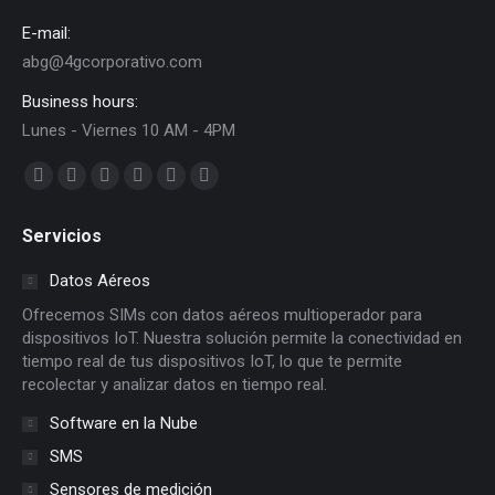
E-mail:
abg@4gcorporativo.com
Business hours:
Lunes - Viernes 10 AM - 4PM
Find us on:
Facebook
X
Dribbble
YouTube
Delicious
Flickr
page
page
page
page
page
page
Servicios
opens
opens
opens
opens
opens
opens
in
in
in
in
in
in
Datos Aéreos
new
new
new
new
new
new
Ofrecemos SIMs con datos aéreos multioperador para
window
window
window
window
window
window
dispositivos IoT. Nuestra solución permite la conectividad en
tiempo real de tus dispositivos IoT, lo que te permite
recolectar y analizar datos en tiempo real.
Software en la Nube
SMS
Sensores de medición