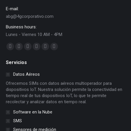
E-mail:
abg@4gcorporativo.com
Business hours:
Lunes - Viernes 10 AM - 4PM
Find us on:
Facebook
X
Dribbble
YouTube
Delicious
Flickr
page
page
page
page
page
page
Servicios
opens
opens
opens
opens
opens
opens
in
in
in
in
in
in
Datos Aéreos
new
new
new
new
new
new
Ofrecemos SIMs con datos aéreos multioperador para
window
window
window
window
window
window
dispositivos IoT. Nuestra solución permite la conectividad en
tiempo real de tus dispositivos IoT, lo que te permite
recolectar y analizar datos en tiempo real.
Software en la Nube
SMS
Sensores de medición