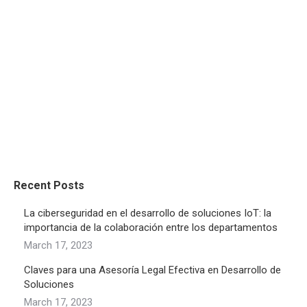
category_typography=”null”
reading_time_typography=”null” author_typography=”null”
read_more_typography=”null” date_typography=”null”
pagination_typography=”null”
pagination_active_typography=”null” heading_typo=”null”
excerpt_typo=”null” category_typo=”null” date_typo=”null”
reading_time_typo=”null” author_typo=”null”
read_more_typo=”null”]
Recent Posts
La ciberseguridad en el desarrollo de soluciones IoT: la
importancia de la colaboración entre los departamentos
March 17, 2023
Claves para una Asesoría Legal Efectiva en Desarrollo de
Soluciones
March 17, 2023