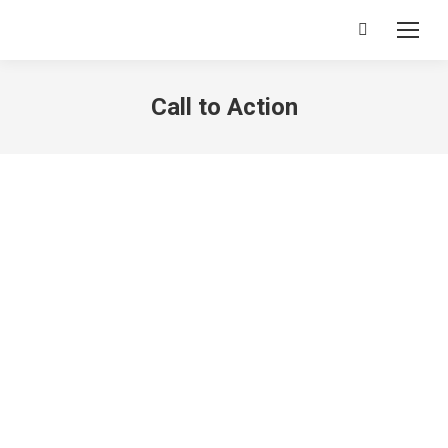
Search:
Call to Action
[ohio_heading module_type_layout=”on_middle”
heading_type=”h4″
subtitle_type_layout=”without_subtitle”
title=”TGF5b3V0JTIwVmFyaWFudHM=” heading_tag=”h4″
title_typo=”null”]