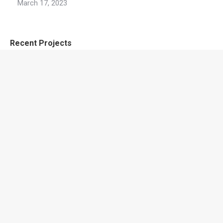
March 17, 2023
Recent Projects
Contacta con nosotros
Números de teléfono:
+52 664 3684909
E-mail:
abg@4gcorporativo.com