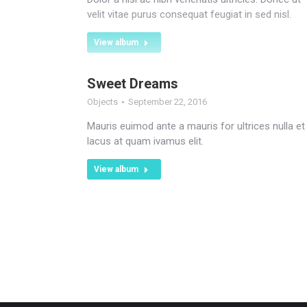
velit vitae purus consequat feugiat in sed nisl.
View album
Sweet Dreams
Objects
September 22, 2016
Mauris euimod ante a mauris for ultrices nulla et
lacus at quam ivamus elit.
View album