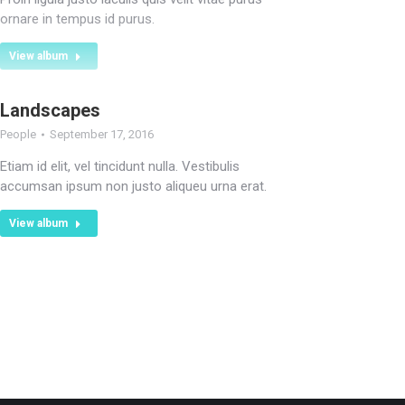
ornare in tempus id purus.
View album
Landscapes
People
September 17, 2016
Etiam id elit, vel tincidunt nulla. Vestibulis
accumsan ipsum non justo aliqueu urna erat.
View album