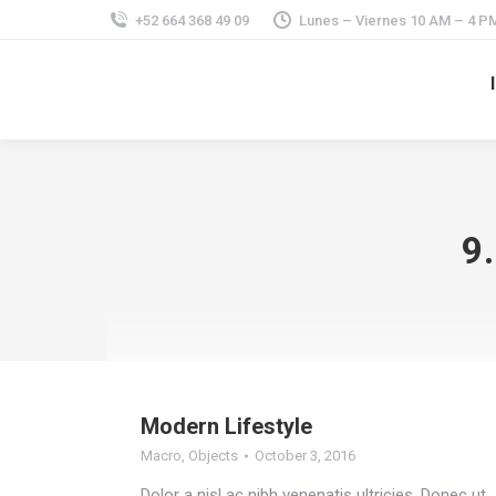
+52 664 368 49 09
Lunes – Viernes 10 AM – 4 P
9.
Modern Lifestyle
Macro
,
Objects
October 3, 2016
Dolor a nisl ac nibh venenatis ultricies. Donec ut