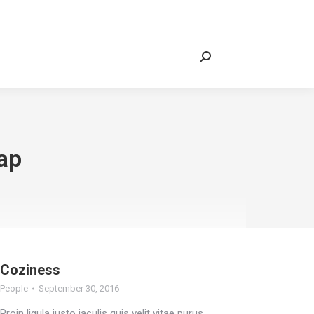
Search:
lap
Coziness
People
September 30, 2016
Proin ligula justo iaculis quis velit vitae purus