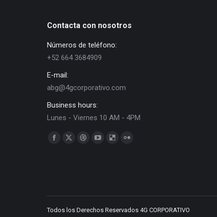
Contacta con nosotros
Números de teléfono:
+52 664 3684909
E-mail:
abg@4gcorporativo.com
Business hours:
Lunes - Viernes 10 AM - 4PM
Find us on:
Facebook
X
Dribbble
YouTube
Delicious
Flickr
page
page
page
page
page
page
opens
opens
opens
opens
opens
opens
in
in
in
in
in
in
new
new
new
new
new
new
window
window
window
window
window
window
Todos los Derechos Reservados 4G CORPORATIVO