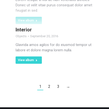
Donec ut velit vitae purus consequat dolor amet
feugiat in sed.
View album
Interior
Objects
September 20, 2016
Glavrida amos agilos for do eiusmod tempor ut
labore et dolore magna lorem nulla.
View album
1
2
3
→