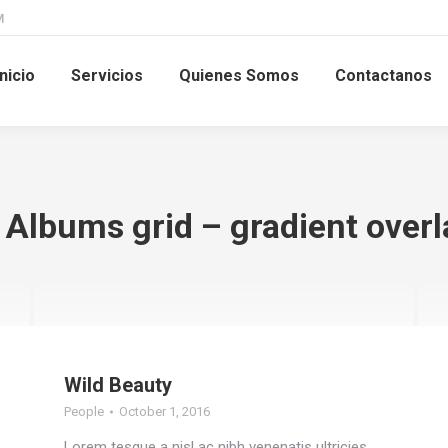
M
Inicio
Servicios
Quienes Somos
Contactanos
 Albums grid – gradient over
Wild Beauty
People
October 1, 2016
Lorem tesque a nisl ac nibh venenatis ultricies.