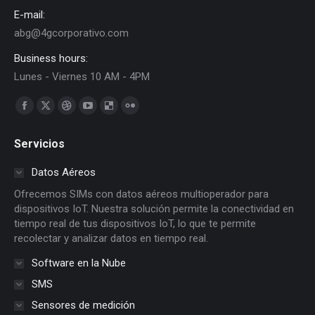
E-mail:
abg@4gcorporativo.com
Business hours:
Lunes - Viernes 10 AM - 4PM
Find us on:
Facebook
X
Dribbble
YouTube
Delicious
Flickr
page
page
page
page
page
page
Servicios
opens
opens
opens
opens
opens
opens
in
in
in
in
in
in
Datos Aéreos
new
new
new
new
new
new
Ofrecemos SIMs con datos aéreos multioperador para
window
window
window
window
window
window
dispositivos IoT. Nuestra solución permite la conectividad en
tiempo real de tus dispositivos IoT, lo que te permite
recolectar y analizar datos en tiempo real.
Software en la Nube
SMS
Sensores de medición