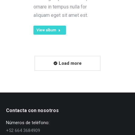
ornare in tempus nulla for
aliquam eget sit amet est.
View album
Load more
Contacta con nosotros
Números de teléfono:
+52 664 3684909