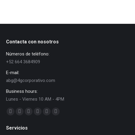
Contacta con nosotros
Números de teléfono:
+52 664 3684909
E-mail:
abg@4gcorporativo.com
Business hours:
Lunes - Viernes 10 AM - 4PM
Find us on:
Facebook
X
Dribbble
YouTube
Delicious
Flickr
page
page
page
page
page
page
Servicios
opens
opens
opens
opens
opens
opens