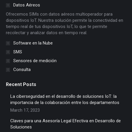
in
in
in
in
in
in
Datos Aéreos
new
new
new
new
new
new
Ofrecemos SIMs con datos aéreos multioperador para
window
window
window
window
window
window
dispositivos IoT. Nuestra solución permite la conectividad en
tiempo real de tus dispositivos IoT, lo que te permite
recolectar y analizar datos en tiempo real.
Software en la Nube
SMS
Sensores de medición
Consulta
Recent Posts
La ciberseguridad en el desarrollo de soluciones IoT: la
importancia de la colaboración entre los departamentos
March 17, 2023
Claves para una Asesoría Legal Efectiva en Desarrollo de
Soluciones