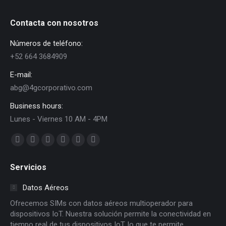
Contacta con nosotros
Números de teléfono:
+52 664 3684909
E-mail:
abg@4gcorporativo.com
Business hours:
Lunes - Viernes 10 AM - 4PM
Find us on:
Facebook
X
Dribbble
YouTube
Delicious
Flickr
page
page
page
page
page
page
Servicios
opens
opens
opens
opens
opens
opens
in
in
in
in
in
in
Datos Aéreos
new
new
new
new
new
new
Ofrecemos SIMs con datos aéreos multioperador para
window
window
window
window
window
window
dispositivos IoT. Nuestra solución permite la conectividad en
tiempo real de tus dispositivos IoT, lo que te permite