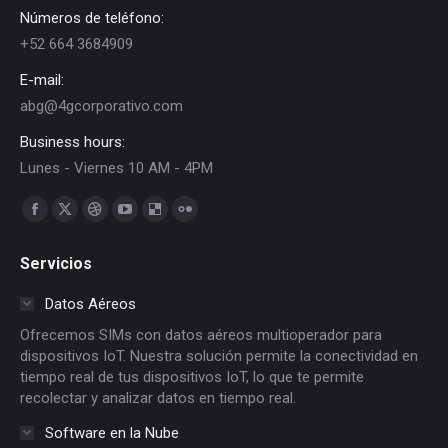
Números de teléfono:
+52 664 3684909
E-mail:
abg@4gcorporativo.com
Business hours:
Lunes - Viernes 10 AM - 4PM
Find us on:
Facebook
X
Dribbble
YouTube
Delicious
Flickr
page
page
page
page
page
page
Servicios
opens
opens
opens
opens
opens
opens
in
in
in
in
in
in
Datos Aéreos
new
new
new
new
new
new
Ofrecemos SIMs con datos aéreos multioperador para
window
window
window
window
window
window
dispositivos IoT. Nuestra solución permite la conectividad en
tiempo real de tus dispositivos IoT, lo que te permite
recolectar y analizar datos en tiempo real.
Software en la Nube