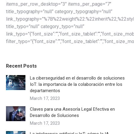
items_per_row_desktop=”3″ items_per_page=”7″
title_typography=”null” category_typography=”null”
link_typography=”%7B%22weight%22:%22inherit%22,%22sty
title_typo=”null” category_typo=”null”
link_typo=”{“font_size“:““,“font_size_tablet“:““,“font_size_mobile
filter_typo=”{“font_size“:““,“font_size_tablet“:““,“font_size_mobi
Recent Posts
La ciberseguridad en el desarrollo de soluciones
IoT: la importancia de la colaboración entre los
departamentos
March 17, 2023
Claves para una Asesoría Legal Efectiva en
Desarrollo de Soluciones
March 17, 2023