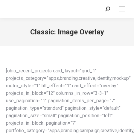
Search:
Classic: Image Overlay
[ohio_recent_projects card_layout=”grid_1″
projects_category=”apps,branding,creative,identity,mockup”
metro_style=”1″ tilt_effect=”1″ card_effect=”overlay”
projects_in_block=”12″ columns_in_row=”3-3-1″
use_pagination=”1″ pagination_items_per_page=”7″
pagination_type=”standard” pagination_style=”default”
pagination_size=”small” pagination_position=”left”
projects_in_block_pagination=”7″
portfolio_category=”apps,branding,campaign,creative,identit