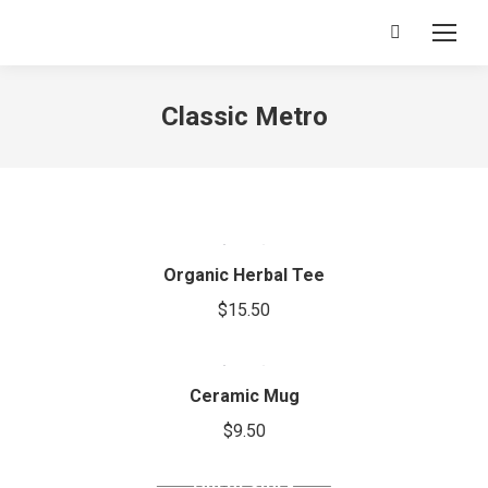
Search:
Classic Metro
This
product
has
Organic Herbal Tee
multiple
$
15.50
variants.
This
The
product
options
has
Ceramic Mug
may
multiple
be
$
9.50
variants.
chosen
The
on
Out of stock