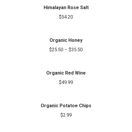
options
the
Himalayan Rose Salt
may
product
be
$
54.20
page
This
chosen
product
on
has
the
Organic Honey
multiple
product
$
25.50
–
$
35.50
variants.
page
The
options
Organic Red Wine
may
be
$
49.99
chosen
on
the
Organic Potatoe Chips
product
$
2.99
page