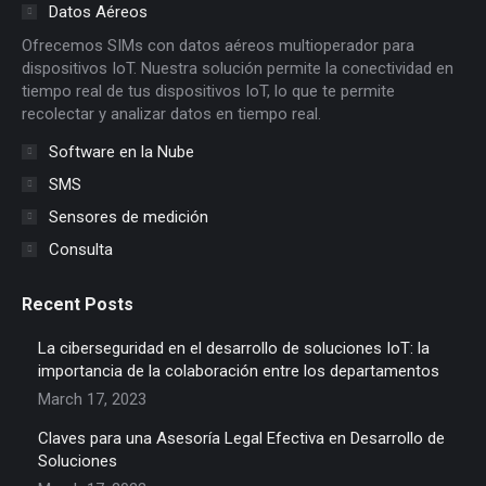
in
in
in
in
in
in
Datos Aéreos
new
new
new
new
new
new
Ofrecemos SIMs con datos aéreos multioperador para
window
window
window
window
window
window
dispositivos IoT. Nuestra solución permite la conectividad en
tiempo real de tus dispositivos IoT, lo que te permite
recolectar y analizar datos en tiempo real.
Software en la Nube
SMS
Sensores de medición
Consulta
Recent Posts
La ciberseguridad en el desarrollo de soluciones IoT: la
importancia de la colaboración entre los departamentos
March 17, 2023
Claves para una Asesoría Legal Efectiva en Desarrollo de
Soluciones