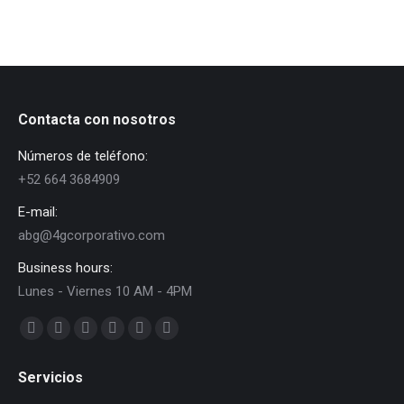
Contacta con nosotros
Números de teléfono:
+52 664 3684909
E-mail:
abg@4gcorporativo.com
Business hours:
Lunes - Viernes 10 AM - 4PM
Find us on:
Facebook
X
Dribbble
YouTube
Delicious
Flickr
page
page
page
page
page
page
Servicios
opens
opens
opens
opens
opens
opens