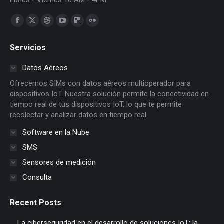
Lunes - Viernes 10 AM - 4PM
Find us on:
Facebook
X
Dribbble
YouTube
Delicious
Flickr
page
page
page
page
page
page
Servicios
opens
opens
opens
opens
opens
opens
in
in
in
in
in
in
Datos Aéreos
new
new
new
new
new
new
Ofrecemos SIMs con datos aéreos multioperador para
window
window
window
window
window
window
dispositivos IoT. Nuestra solución permite la conectividad en
tiempo real de tus dispositivos IoT, lo que te permite
recolectar y analizar datos en tiempo real.
Software en la Nube
SMS
Sensores de medición
Consulta
Recent Posts
La ciberseguridad en el desarrollo de soluciones IoT: la