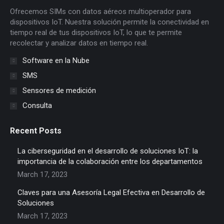
new
new
new
new
new
new
Ofrecemos SIMs con datos aéreos multioperador para
window
window
window
window
window
window
dispositivos IoT. Nuestra solución permite la conectividad en
tiempo real de tus dispositivos IoT, lo que te permite
recolectar y analizar datos en tiempo real.
Software en la Nube
SMS
Sensores de medición
Consulta
Recent Posts
La ciberseguridad en el desarrollo de soluciones IoT: la
importancia de la colaboración entre los departamentos
March 17, 2023
Claves para una Asesoría Legal Efectiva en Desarrollo de
Soluciones
March 17, 2023