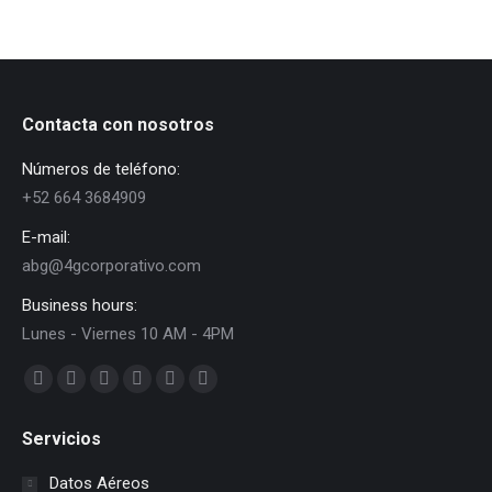
Contacta con nosotros
Números de teléfono:
+52 664 3684909
E-mail:
abg@4gcorporativo.com
Business hours:
Lunes - Viernes 10 AM - 4PM
Find us on:
Facebook
X
Dribbble
YouTube
Delicious
Flickr
page
page
page
page
page
page
Servicios
opens
opens
opens
opens
opens
opens
in
in
in
in
in
in
Datos Aéreos