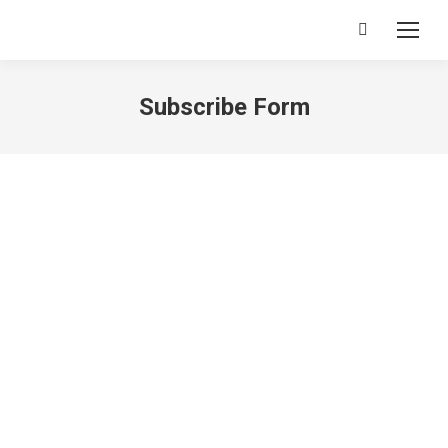
Search:
Subscribe Form
[ohio_heading module_type_layout=”on_middle”
heading_type=”h4″
subtitle_type_layout=”without_subtitle”
title=”TGF5b3V0JTIwVmFyaWFudHM=” heading_tag=”h4″
title_typo=”null” header_typography=”null”]