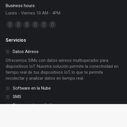
Business hours:
Lunes - Viernes 10 AM - 4PM
Find us on:
Facebook
X
Dribbble
YouTube
Delicious
Flickr
page
page
page
page
page
page
Servicios
opens
opens
opens
opens
opens
opens
in
in
in
in
in
in
Datos Aéreos
new
new
new
new
new
new
Ofrecemos SIMs con datos aéreos multioperador para
window
window
window
window
window
window
dispositivos IoT. Nuestra solución permite la conectividad en
tiempo real de tus dispositivos IoT, lo que te permite
recolectar y analizar datos en tiempo real.
Software en la Nube
SMS
Sensores de medición
Consulta