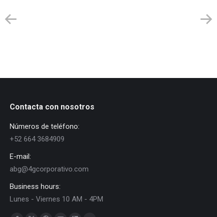
Contacta con nosotros
Números de teléfono:
+52 664 3684909
E-mail:
abg@4gcorporativo.com
Business hours:
Lunes - Viernes 10 AM - 4PM
Find us on: