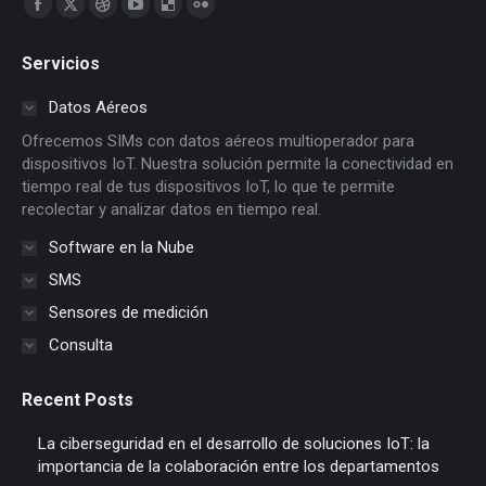
Facebook
X
Dribbble
YouTube
Delicious
Flickr
page
page
page
page
page
page
Servicios
opens
opens
opens
opens
opens
opens
in
in
in
in
in
in
Datos Aéreos
new
new
new
new
new
new
Ofrecemos SIMs con datos aéreos multioperador para
window
window
window
window
window
window
dispositivos IoT. Nuestra solución permite la conectividad en
tiempo real de tus dispositivos IoT, lo que te permite
recolectar y analizar datos en tiempo real.
Software en la Nube
SMS
Sensores de medición
Consulta
Recent Posts
La ciberseguridad en el desarrollo de soluciones IoT: la
importancia de la colaboración entre los departamentos