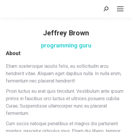
Search:
Jeffrey Brown
programming guru
About
Etiam scelerisque iaculis felis, eu sollicitudin arcu
hendrerit vitae. Aliquam eget dapibus nulla. In nulla enim,
fermentum nec placerat hendrerit!
Proin luctus eu erat quis tincidunt. Vestibulum ante ipsum
primis in faucibus orci luctus et ultrices posuere cubilia
Curae; Suspendisse ullamcorper nunc eu placerat
fermentum.
Cum sociis natoque penatibus et magnis dis parturient
montes, nascetur ridiculus mus. Etiam dui libero, tempor