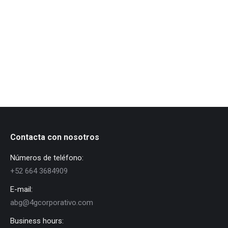
ullamcorper aliquet convallis donec nec ipsum.
Details
Core team
Want to be a part of our team? Contact us!
Contacta con nosotros
Números de teléfono:
+52 664 3684909
E-mail:
abg@4gcorporativo.com
Business hours: