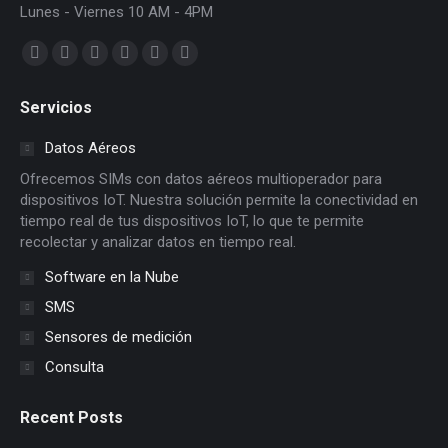
Lunes - Viernes 10 AM - 4PM
Find us on:
Facebook
X
Dribbble
YouTube
Delicious
Flickr
page
page
page
page
page
page
Servicios
opens
opens
opens
opens
opens
opens
in
in
in
in
in
in
Datos Aéreos
new
new
new
new
new
new
Ofrecemos SIMs con datos aéreos multioperador para
window
window
window
window
window
window
dispositivos IoT. Nuestra solución permite la conectividad en
tiempo real de tus dispositivos IoT, lo que te permite
recolectar y analizar datos en tiempo real.
Software en la Nube
SMS
Sensores de medición
Consulta
Recent Posts