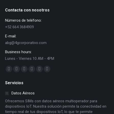
Contacta con nosotros
Números de teléfono:
+52 664 3684909
E-mail:
abg@4gcorporativo.com
Business hours:
Lunes - Viernes 10 AM - 4PM
Find us on:
Facebook
X
Dribbble
YouTube
Delicious
Flickr
page
page
page
page
page
page
Servicios
opens
opens
opens
opens
opens
opens
in
in
in
in
in
in
Datos Aéreos
new
new
new
new
new
new
Ofrecemos SIMs con datos aéreos multioperador para
window
window
window
window
window
window
dispositivos IoT. Nuestra solución permite la conectividad en
tiempo real de tus dispositivos IoT, lo que te permite