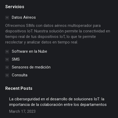
page
page
page
page
page
page
Servicios
opens
opens
opens
opens
opens
opens
in
in
in
in
in
in
Datos Aéreos
new
new
new
new
new
new
Ofrecemos SIMs con datos aéreos multioperador para
window
window
window
window
window
window
dispositivos IoT. Nuestra solución permite la conectividad en
tiempo real de tus dispositivos IoT, lo que te permite
recolectar y analizar datos en tiempo real.
Software en la Nube
SMS
Sensores de medición
Consulta
Recent Posts
La ciberseguridad en el desarrollo de soluciones IoT: la
importancia de la colaboración entre los departamentos
March 17, 2023