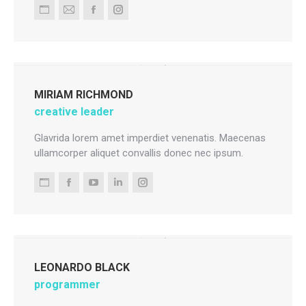
Personal
E-
Facebook
Instagram
blog
mail
/
website
MIRIAM RICHMOND
creative leader
Glavrida lorem amet imperdiet venenatis. Maecenas
ullamcorper aliquet convallis donec nec ipsum.
Personal
Facebook
YouTube
Linkedin
Instagram
blog
/
website
LEONARDO BLACK
programmer