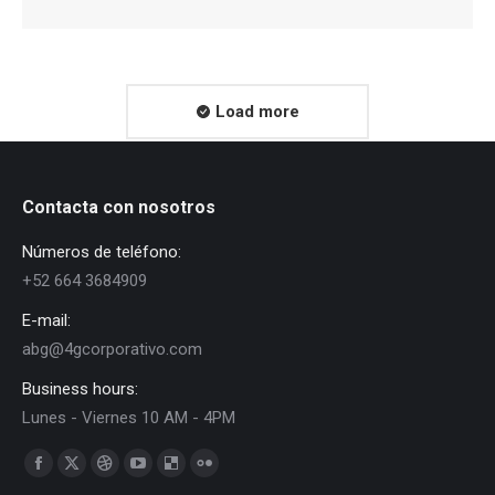
mail
Load more
Contacta con nosotros
Números de teléfono:
+52 664 3684909
E-mail:
abg@4gcorporativo.com
Business hours:
Lunes - Viernes 10 AM - 4PM
Find us on:
Facebook
X
Dribbble
YouTube
Delicious
Flickr