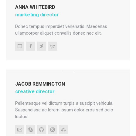
ANNA WHITEBIRD
marketing director
Donec tempus imperdiet venenatis. Maecenas
ullamcorper aliquet convallis donec nec elit.
Personal
Facebook
Deviantart
500px
blog
/
website
JACOB REMMINGTON
creative director
Pellentesque vel dictum turpis a suscipit vehicula.
Suspendisse ac lorem ipsum dolor eros sed odio
luctus.
E-
Skype
Github
Instagram
Stumbleupon