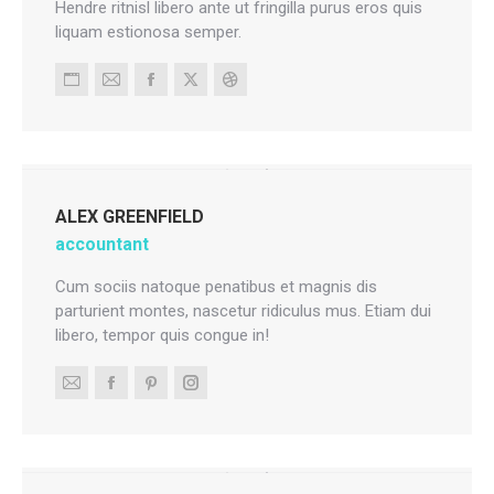
Hendre ritnisl libero ante ut fringilla purus eros quis
liquam estionosa semper.
Personal
E-
Facebook
X
Dribbble
blog
mail
/
website
ALEX GREENFIELD
accountant
Cum sociis natoque penatibus et magnis dis
parturient montes, nascetur ridiculus mus. Etiam dui
libero, tempor quis congue in!
E-
Facebook
Pinterest
Instagram
mail